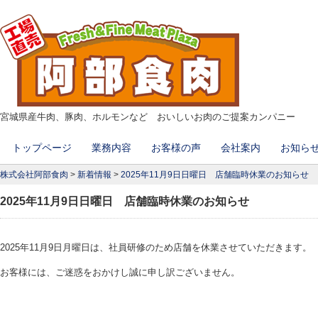
宮城県産牛肉、豚肉、ホルモンなど おいしいお肉のご提案カンパニー
コ
トップページ
業務内容
お客様の声
会社案内
お知ら
メインメニュー
ン
株式会社阿部食肉
>
新着情報
>
2025年11月9日日曜日 店舗臨時休業のお知らせ
テ
ン
2025年11月9日日曜日 店舗臨時休業のお知らせ
ツ
へ
2025年11月9日月曜日は、社員研修のため店舗を休業させていただきます。
移
動
お客様には、ご迷惑をおかけし誠に申し訳ございません。