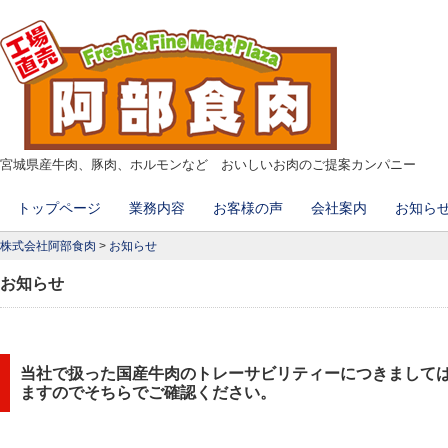
宮城県産牛肉、豚肉、ホルモンなど おいしいお肉のご提案カンパニー
コ
トップページ
業務内容
お客様の声
会社案内
お知ら
メインメニュー
ン
株式会社阿部食肉
>
お知らせ
テ
ン
お知らせ
ツ
へ
移
当社で扱った国産牛肉のトレーサビリティーにつきまして
動
ますのでそちらでご確認ください。